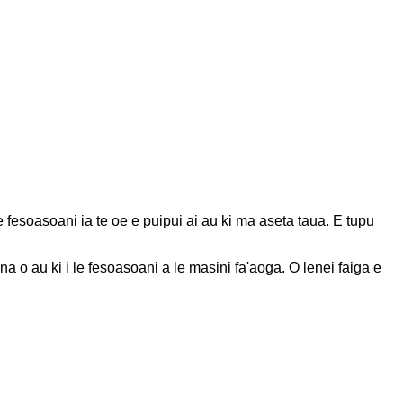
, e fesoasoani ia te oe e puipui ai au ki ma aseta taua. E tupu
ina o au ki i le fesoasoani a le masini fa'aoga. O lenei faiga e