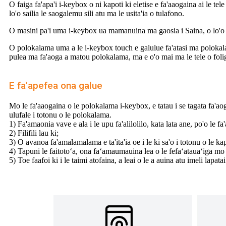
O faiga fa'apa'i i-keybox o ni kapoti ki eletise e fa'aaogaina ai le t
lo'o sailia le saogalemu sili atu ma le usita'ia o tulafono.
O masini pa'i uma i-keybox ua mamanuina ma gaosia i Saina, o lo'o i ai
O polokalama uma a le i-keybox touch e galulue fa'atasi ma polokalama 
pulea ma fa'aoga a matou polokalama, ma e o'o mai ma le tele o foliga
E fa'apefea ona galue
Mo le fa'aaogaina o le polokalama i-keybox, e tatau i se tagata fa'aog
ulufale i totonu o le polokalama.
1) Fa'amaonia vave e ala i le upu fa'alilolilo, kata lata ane, po'o le fa
2) Filifili lau ki;
3) O avanoa fa'amalamalama e ta'ita'ia oe i le ki sa'o i totonu o le ka
4) Tapuni le faitotoʻa, ona faʻamaumauina lea o le fefaʻatauaʻiga mo l
5) Toe faafoi ki i le taimi atofaina, a leai o le a auina atu imeli lapatai