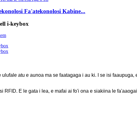
konolosi Fa'atekonolosi Kabine...
ell i-keybox
 o le ulufale atu e aunoa ma se faatagaga i au ki. I se isi faaupuga
si RFID. E le gata i lea, e mafai ai fo'i ona e siakiina le fa'aaoga