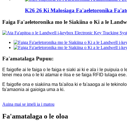
K26 26 Ki Malosiaga Fa'aeletoronika Fa'ate
Faiga Fa'aeletoronika mo le Siakiina o Ki a le Landw
Fa'amatalaga Pupuu:
E faigofie ai le faiga o le faiga e siaki ai ki e ala i le puipuia
lenei mea ona o le ki atamai e iloa e se faiga RFID tulaga ese.
E faigofie ona e siakiina ma fa'ailoa ki e fa'aaoga ai le tekinolo
fa'amaonia ai gaioiga uma a ki.
Auina mai se imeli ia i matou
Fa'amatalaga o le oloa