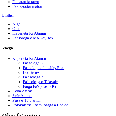
Faatatau ia tatou
Faafesootai matou
English
Aiga
Oloa
Kapeneta Ki Atamai
Faasologa o le i-KeyBox
Vaega
Kapeneta Ki Atamai
Faasologa K
Faasologa o le i-KeyBox
LG Series
Fa'asologa X
Fa'asologa o Ta'avale
Faiga Fa'apitoa o Ki
Loka Atamai
Sefe Atamai
Pusa e Tu'u ai Ki
Polokalama Taamilosaga a Leoleo
Oloa fa'apitoa