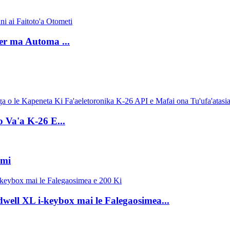
er ma Automa ...
o Va'a K-26 E...
Umi
dwell XL i-keybox mai le Falegaosimea...