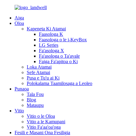
Aiga
Oloa
Kapeneta Ki Atamai
Faasologa K
Faasologa o le i-KeyBox
LG Series
Fa'asologa X
Fa'asologa o Ta'avale
Faiga Fa'apitoa o Ki
Loka Atamai
Sefe Atamai
Pusa e Tu'u ai Ki
Polokalama Taamilosaga a Leoleo
Punaoa
Tala Fou
Blog
Mataupu
Vitio
Vitio o le Oloa
Vitio a le Kamupani
Vitio Fa'aa'oa'oga
Fesili e Masani Ona Fesiligia