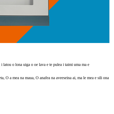
i i latou o lona uiga o oe lava e te pulea i taimi uma ma e
eta, O a mea na maua, O anafea na aveeseina ai, ma le mea e sili ona