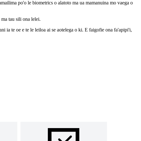
tamatamailima po'o le biometrics o alatoto ma ua mamanuina mo vaega o
ma tau sili ona lelei.
 te oe e te le leiloa ai se aotelega o ki. E faigofie ona fa'apipi'i,