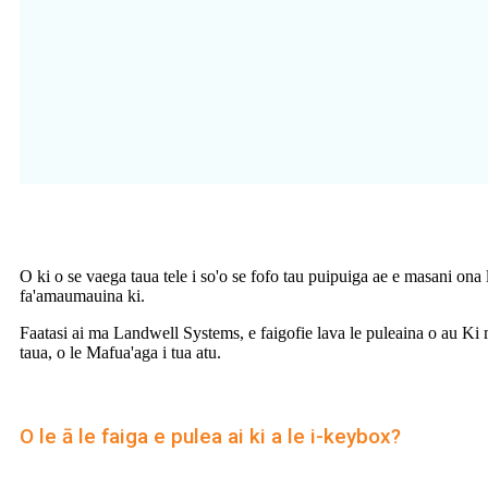
O ki o se vaega taua tele i so'o se fofo tau puipuiga ae e masani ona l
fa'amaumauina ki.
Faatasi ai ma Landwell Systems, e faigofie lava le puleaina o au Ki 
taua, o le Mafua'aga i tua atu.
O le ā le faiga e pulea ai ki a le i-keybox?