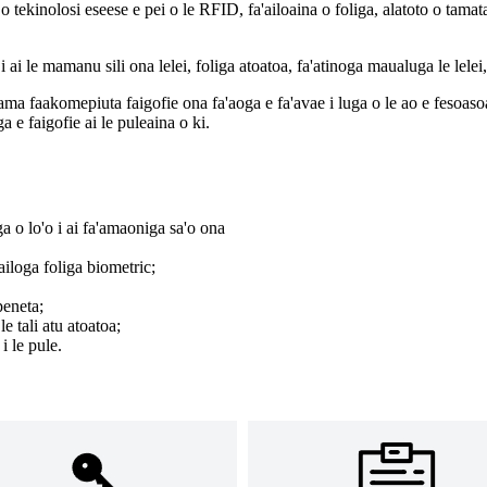
ele o tekinolosi eseese e pei o le RFID, fa'ailoaina o foliga, alatoto o 
 le mamanu sili ona lelei, foliga atoatoa, fa'atinoga maualuga le lelei, 
faakomepiuta faigofie ona fa'aoga e fa'avae i luga o le ao e fesoasoani ia
 e faigofie ai le puleaina o ki.
a o lo'o i ai fa'amaoniga sa'o ona
'ailoga foliga biometric;
peneta;
e tali atu atoatoa;
 i le pule.