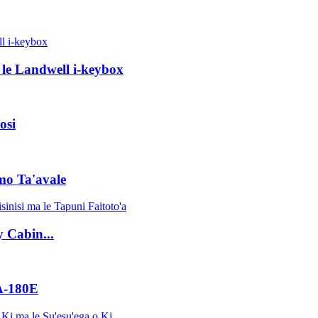
 le Landwell i-keybox
osi
mo Ta'avale
y Cabin...
 A-180E