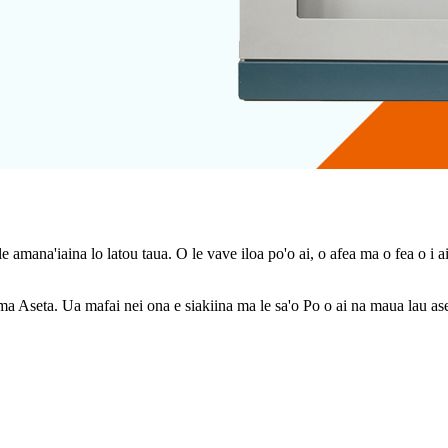
e amana'iaina lo latou taua. O le vave iloa po'o ai, o afea ma o fea o i a
ma Aseta. Ua mafai nei ona e siakiina ma le sa'o Po o ai na maua lau as