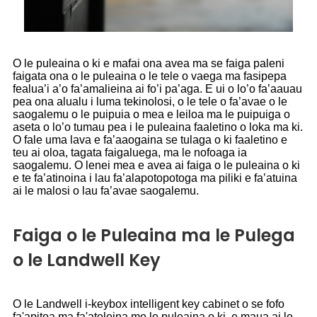
O le puleaina o ki e mafai ona avea ma se faiga paleni
faigata ona o le puleaina o le tele o vaega ma fasipepa
fealua’i a’o fa’amalieina ai fo’i pa’aga. E ui o lo’o fa’aauau
pea ona alualu i luma tekinolosi, o le tele o fa’avae o le
saogalemu o le puipuia o mea e leiloa ma le puipuiga o
aseta o lo’o tumau pea i le puleaina faaletino o loka ma ki.
O fale uma lava e fa’aaogaina se tulaga o ki faaletino e
teu ai oloa, tagata faigaluega, ma le nofoaga ia
saogalemu. O lenei mea e avea ai faiga o le puleaina o ki
e te fa’atinoina i lau fa’alapotopotoga ma piliki e fa’atuina
ai le malosi o lau fa’avae saogalemu.
Faiga o le Puleaina ma le Pulega
o le Landwell Key
O le Landwell i-keybox intelligent key cabinet o se fofo
fa'apitoa ma fa'ateleina mo le puleaina o ki, e maua ai le