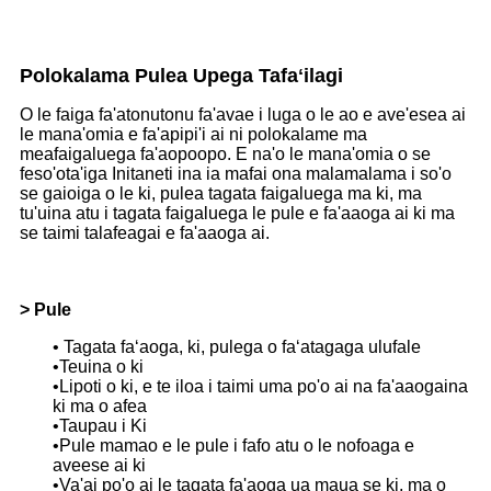
Polokalama Pulea Upega Tafaʻilagi
O le faiga fa'atonutonu fa'avae i luga o le ao e ave'esea ai
le mana'omia e fa'apipi'i ai ni polokalame ma
meafaigaluega fa'aopoopo. E na'o le mana'omia o se
feso'ota'iga Initaneti ina ia mafai ona malamalama i so'o
se gaioiga o le ki, pulea tagata faigaluega ma ki, ma
tu'uina atu i tagata faigaluega le pule e fa'aaoga ai ki ma
se taimi talafeagai e fa'aaoga ai.
> Pule
• Tagata faʻaoga, ki, pulega o faʻatagaga ulufale
•Teuina o ki
•Lipoti o ki, e te iloa i taimi uma po'o ai na fa'aaogaina
ki ma o afea
•Taupau i Ki
•Pule mamao e le pule i fafo atu o le nofoaga e
aveese ai ki
•Va'ai po'o ai le tagata fa'aoga ua maua se ki, ma o