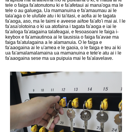
tele o faiga fa'atonutonu ki e fa'afetaui ai mana'oga ma le
tele o au galuega. Ua mamanuina e fa'amaumau ai le
tala'aga o le ulufale atu i ki ta'itasi, e aofia ai le tagata
fa'aoga, aso, ma le taimi e aveese ai/toe fa'afo'i mai ai. I le
fa'asa'olotoina o ki ua atofaina i tagata fa'aoga e iai le
fa'ailoga fa'atagaina talafeagai, e fesoasoani le faiga i-
keybox e fa'amautinoa ai le tausisia o faiga fa'avae ma
faiga fa'atulagaina a le alamanuia. O le faiga e
fa'aaogaina ai le u'amea e le gaoia, o le faiga e teu ai ki
ua fa'amalamalamaina ua mamanuina e tete'e atu ai i le
fa'aaogaina sese ma ua puipuia mai le fa'alavelave.