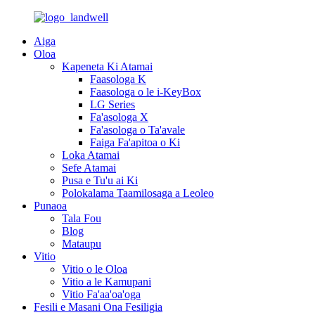
Aiga
Oloa
Kapeneta Ki Atamai
Faasologa K
Faasologa o le i-KeyBox
LG Series
Fa'asologa X
Fa'asologa o Ta'avale
Faiga Fa'apitoa o Ki
Loka Atamai
Sefe Atamai
Pusa e Tu'u ai Ki
Polokalama Taamilosaga a Leoleo
Punaoa
Tala Fou
Blog
Mataupu
Vitio
Vitio o le Oloa
Vitio a le Kamupani
Vitio Fa'aa'oa'oga
Fesili e Masani Ona Fesiligia