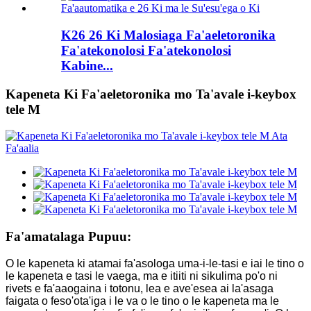
K26 26 Ki Malosiaga Fa'aeletoronika
Fa'atekonolosi Fa'atekonolosi
Kabine...
Kapeneta Ki Fa'aeletoronika mo Ta'avale i-keybox
tele M
Fa'amatalaga Pupuu:
O le kapeneta ki atamai fa'asologa uma-i-le-tasi e iai le tino o
le kapeneta e tasi le vaega, ma e itiiti ni sikulima po'o ni
rivets e fa'aaogaina i totonu, lea e ave'esea ai la'asaga
faigata o feso'ota'iga i le va o le tino o le kapeneta ma le