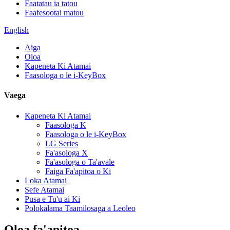
Faatatau ia tatou
Faafesootai matou
English
Aiga
Oloa
Kapeneta Ki Atamai
Faasologa o le i-KeyBox
Vaega
Kapeneta Ki Atamai
Faasologa K
Faasologa o le i-KeyBox
LG Series
Fa'asologa X
Fa'asologa o Ta'avale
Faiga Fa'apitoa o Ki
Loka Atamai
Sefe Atamai
Pusa e Tu'u ai Ki
Polokalama Taamilosaga a Leoleo
Oloa fa'apitoa