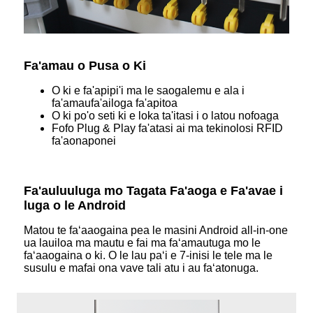
Fa'amau o Pusa o Ki
O ki e fa'apipi'i ma le saogalemu e ala i
fa'amaufa'ailoga fa'apitoa
O ki po'o seti ki e loka ta'itasi i o latou nofoaga
Fofo Plug & Play fa'atasi ai ma tekinolosi RFID
fa'aonaponei
Fa'auluuluga mo Tagata Fa'aoga e Fa'avae i
luga o le Android
Matou te faʻaaogaina pea le masini Android all-in-one
ua lauiloa ma mautu e fai ma faʻamautuga mo le
faʻaaogaina o ki. O le lau paʻi e 7-inisi le tele ma le
susulu e mafai ona vave tali atu i au faʻatonuga.