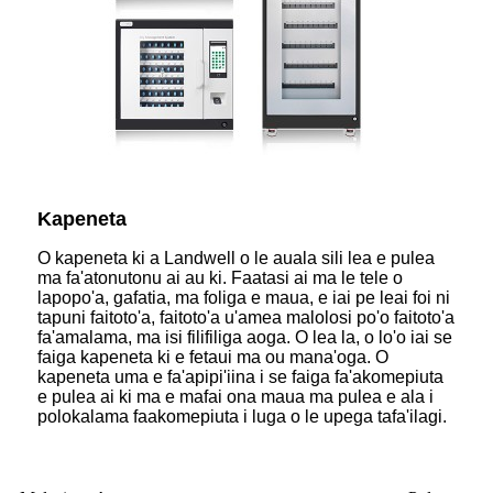
Kapeneta
O kapeneta ki a Landwell o le auala sili lea e pulea
ma fa'atonutonu ai au ki. Faatasi ai ma le tele o
lapopo'a, gafatia, ma foliga e maua, e iai pe leai foi ni
tapuni faitoto'a, faitoto'a u'amea malolosi po'o faitoto'a
fa'amalama, ma isi filifiliga aoga. O lea la, o lo'o iai se
faiga kapeneta ki e fetaui ma ou mana'oga. O
kapeneta uma e fa'apipi'iina i se faiga fa'akomepiuta
e pulea ai ki ma e mafai ona maua ma pulea e ala i
polokalama faakomepiuta i luga o le upega tafa'ilagi.