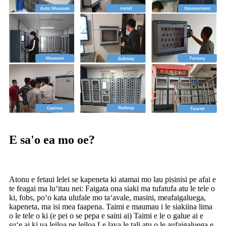
E sa'o ea mo oe?
Atonu e fetaui lelei se kapeneta ki atamai mo lau pisinisi pe afai e
te feagai ma luʻitau nei: Faigata ona siaki ma tufatufa atu le tele o
ki, fobs, poʻo kata ulufale mo taʻavale, masini, meafaigaluega,
kapeneta, ma isi mea faapena. Taimi e maumau i le siakiina lima
o le tele o ki (e pei o se pepa e saini ai) Taimi e le o galue ai e
suʻe ai ki ua leiloa pe leiloa Le lava le tali atu o le aufaigaluega e