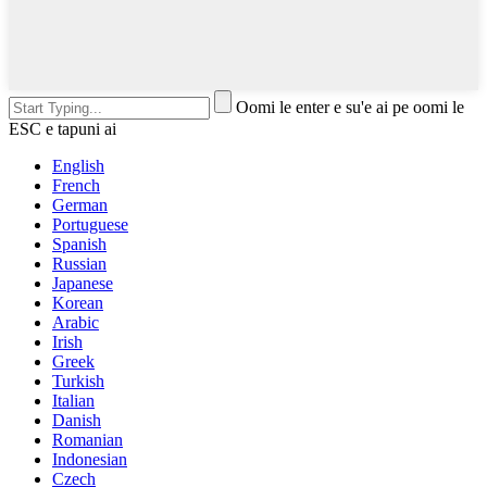
Oomi le enter e su'e ai pe oomi le
ESC e tapuni ai
English
French
German
Portuguese
Spanish
Russian
Japanese
Korean
Arabic
Irish
Greek
Turkish
Italian
Danish
Romanian
Indonesian
Czech