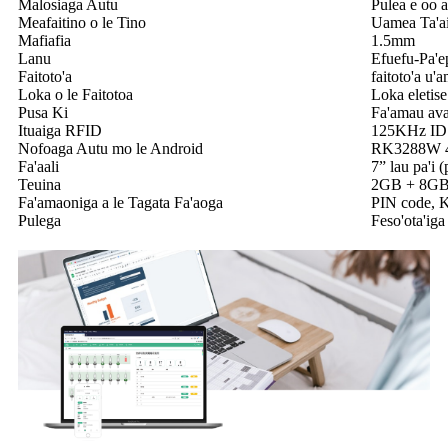
Malosiaga Autu
Pulea e oo a
Meafaitino o le Tino
Uamea Ta'a
Mafiafia
1.5mm
Lanu
Efuefu-Pa'e
Faitoto'a
faitoto'a u'
Loka o le Faitotoa
Loka eletise
Pusa Ki
Fa'amau ava
Ituaiga RFID
125KHz ID (
Nofoaga Autu mo le Android
RK3288W 4
Fa'aali
7” lau pa'i (
Teuina
2GB + 8G
Fa'amaoniga a le Tagata Fa'aoga
PIN code, Ka
Pulega
Feso'ota'iga