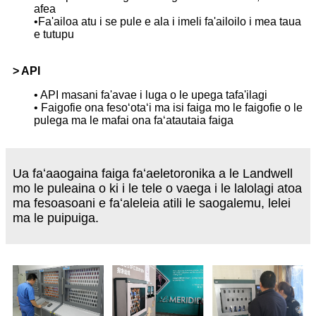
afea
•Fa'ailoa atu i se pule e ala i imeli fa'ailoilo i mea taua
e tutupu
> API
• API masani fa'avae i luga o le upega tafa'ilagi
• Faigofie ona fesoʻotaʻi ma isi faiga mo le faigofie o le
pulega ma le mafai ona faʻatautaia faiga
Ua faʻaaogaina faiga faʻaeletoronika a le Landwell
mo le puleaina o ki i le tele o vaega i le lalolagi atoa
ma fesoasoani e faʻaleleia atili le saogalemu, lelei
ma le puipuiga.