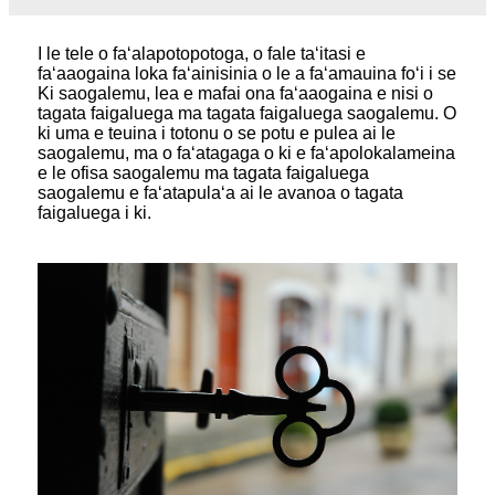
I le tele o faʻalapotopotoga, o fale taʻitasi e
faʻaaogaina loka faʻainisinia o le a faʻamauina foʻi i se
Ki saogalemu, lea e mafai ona faʻaaogaina e nisi o
tagata faigaluega ma tagata faigaluega saogalemu. O
ki uma e teuina i totonu o se potu e pulea ai le
saogalemu, ma o faʻatagaga o ki e faʻapolokalameina
e le ofisa saogalemu ma tagata faigaluega
saogalemu e faʻatapulaʻa ai le avanoa o tagata
faigaluega i ki.