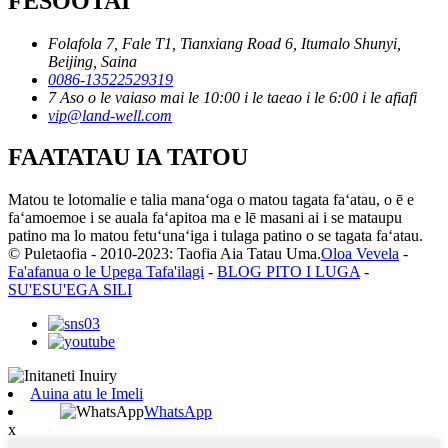
FESOOTAI
Folafola 7, Fale T1, Tianxiang Road 6, Itumalo Shunyi,
Beijing, Saina
0086-13522529319
7 Aso o le vaiaso mai le 10:00 i le taeao i le 6:00 i le afiafi
vip@land-well.com
FAATATAU IA TATOU
Matou te lotomalie e talia manaʻoga o matou tagata faʻatau, o ē e
faʻamoemoe i se auala faʻapitoa ma e lē masani ai i se mataupu
patino ma lo matou fetuʻunaʻiga i tulaga patino o se tagata faʻatau.
© Puletaofia - 2010-2023: Taofia Aia Tatau Uma.
Oloa Vevela
-
Fa'afanua o le Upega Tafa'ilagi
-
BLOG PITO I LUGA
-
SU'ESU'EGA SILI
Auina atu le Imeli
WhatsApp
x