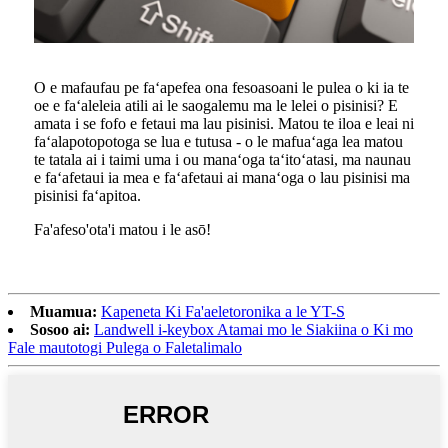
O e mafaufau pe faʻapefea ona fesoasoani le pulea o ki ia te
oe e faʻaleleia atili ai le saogalemu ma le lelei o pisinisi? E
amata i se fofo e fetaui ma lau pisinisi. Matou te iloa e leai ni
faʻalapotopotoga se lua e tutusa - o le mafuaʻaga lea matou
te tatala ai i taimi uma i ou manaʻoga taʻitoʻatasi, ma naunau
e faʻafetaui ia mea e faʻafetaui ai manaʻoga o lau pisinisi ma
pisinisi faʻapitoa.
Fa'afeso'ota'i matou i le asō!
Muamua:
Kapeneta Ki Fa'aeletoronika a le YT-S
Sosoo ai:
Landwell i-keybox Atamai mo le Siakiina o Ki mo
Fale mautotogi Pulega o Faletalimalo