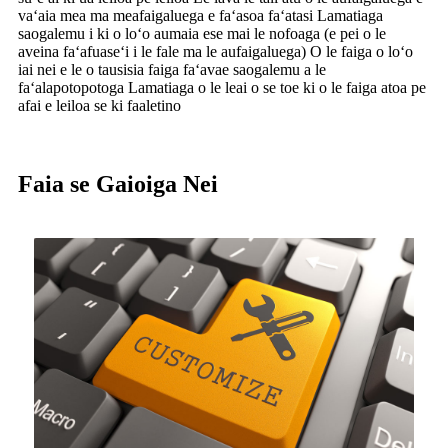
vaʻaia mea ma meafaigaluega e faʻasoa faʻatasi Lamatiaga
saogalemu i ki o loʻo aumaia ese mai le nofoaga (e pei o le
aveina faʻafuaseʻi i le fale ma le aufaigaluega) O le faiga o loʻo
iai nei e le o tausisia faiga faʻavae saogalemu a le
faʻalapotopotoga Lamatiaga o le leai o se toe ki o le faiga atoa pe
afai e leiloa se ki faaletino
Faia se Gaioiga Nei