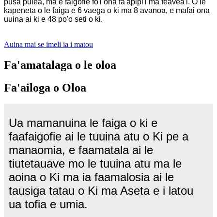
pusa pulea, ma e faigofie fo'i ona fa'apipi'i ma feavea'i. O le
kapeneta o le faiga e 6 vaega o ki ma 8 avanoa, e mafai ona
uuina ai ki e 48 po'o seti o ki.
Auina mai se imeli ia i matou
Fa'amatalaga o le oloa
Fa'ailoga o Oloa
Ua mamanuina le faiga o ki e
faafaigofie ai le tuuina atu o Ki pe a
manaomia, e faamatala ai le
tiutetauave mo le tuuina atu ma le
aoina o Ki ma ia faamalosia ai le
tausiga tatau o Ki ma Aseta e i latou
ua tofia e umia.